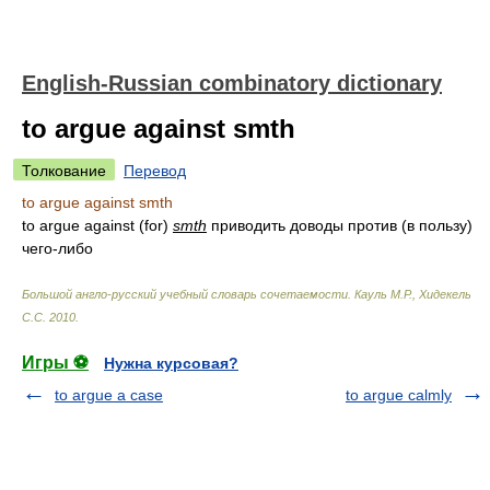
English-Russian combinatory dictionary
to argue against smth
Толкование
Перевод
to argue against smth
to argue against (for)
smth
приводить доводы против (в пользу)
чего-либо
Большой англо-русский учебный словарь сочетаемости
.
Кауль М.Р., Хидекель
С.С
.
2010
.
Игры ⚽
Нужна курсовая?
to argue a case
to argue calmly